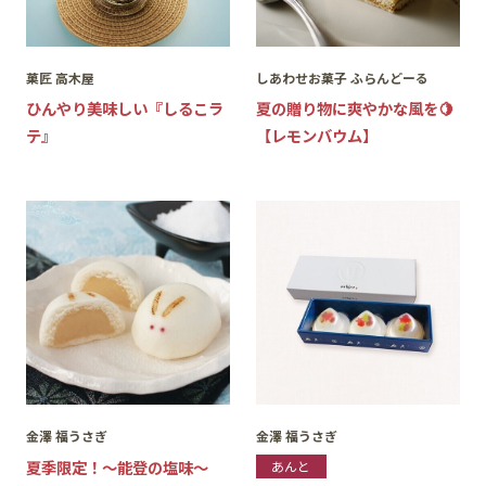
菓匠 高木屋
しあわせお菓子 ふらんどーる
ひんやり美味しい『しるこラ
夏の贈り物に爽やかな風を🍋
テ』
【レモンバウム】
金澤 福うさぎ
金澤 福うさぎ
夏季限定！〜能登の塩味〜
あんと