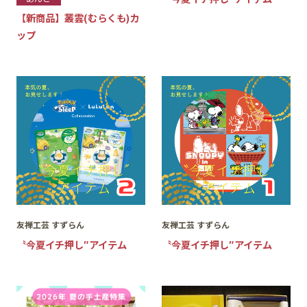
【新商品】叢雲(むらくも)カ
ップ
友禅工芸 すずらん
友禅工芸 すずらん
〝今夏イチ押し″アイテム
〝今夏イチ押し″アイテム