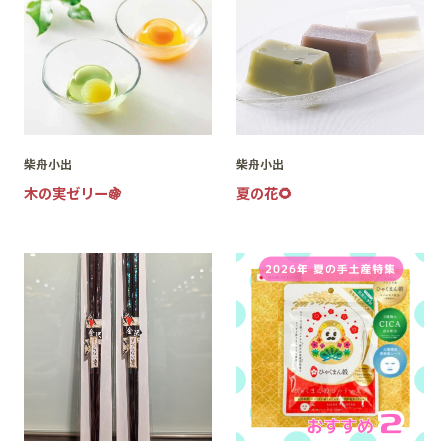
柴舟小出
柴舟小出
木の実ゼリー🍇
夏の花🌻