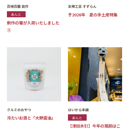
百椀百膳 能作
友禅工芸 すずらん
🎐2026年 夏の手土産特集
あんと
新作の箸が入荷いたしました
②
クルミのおやつ
はいから本舗
冷たいお酒と「大野醤油」
あんと
【津田水引】今年の風鈴はこ