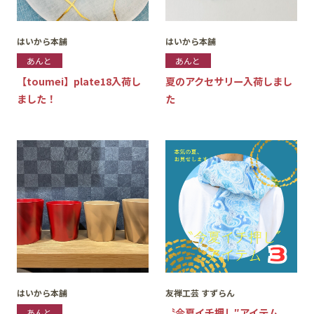
はいから本舗
はいから本舗
あんと
あんと
【toumei】plate18入荷し
夏のアクセサリー入荷しまし
ました！
た
はいから本舗
友禅工芸 すずらん
〝今夏イチ押し″アイテム
あんと