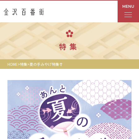
MENU
フロアガイド
特集
あんと
HOME
特集
夏の手みやげ特集🎐
Rinto
あんと西
ショップ検索
レストラン・カフェ
ショップニュース