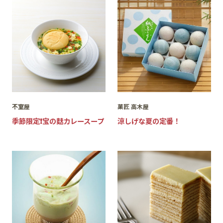
不室屋
菓匠 高木屋
季節限定❗️宝の麩カレースープ
涼しげな夏の定番！