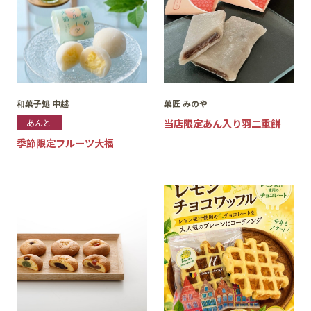
和菓子処 中越
菓匠 みのや
当店限定あん入り羽二重餅
あんと
季節限定フルーツ大福