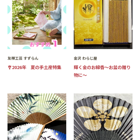
友禅工芸 すずらん
金沢 わらじ屋
🎐2026年 夏の手土産特集
輝く金のお線香～お盆の贈り
物に～