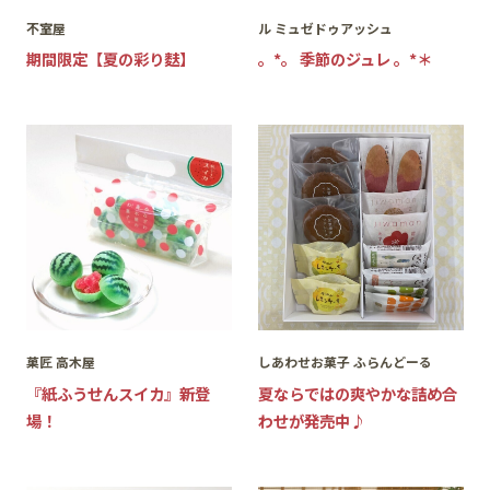
不室屋
ル ミュゼドゥアッシュ
期間限定【夏の彩り麩】
。*。 季節のジュレ 。*＊
菓匠 高木屋
しあわせお菓子 ふらんどーる
『紙ふうせんスイカ』新登
夏ならではの爽やかな詰め合
場！
わせが発売中♪