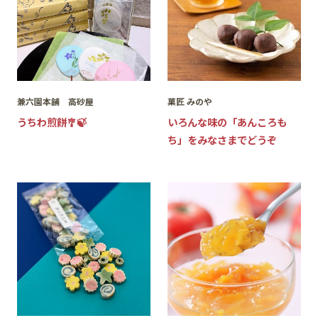
兼六園本舗 高砂屋
菓匠 みのや
うちわ煎餅🎐🍃
いろんな味の「あんころも
ち」をみなさまでどうぞ