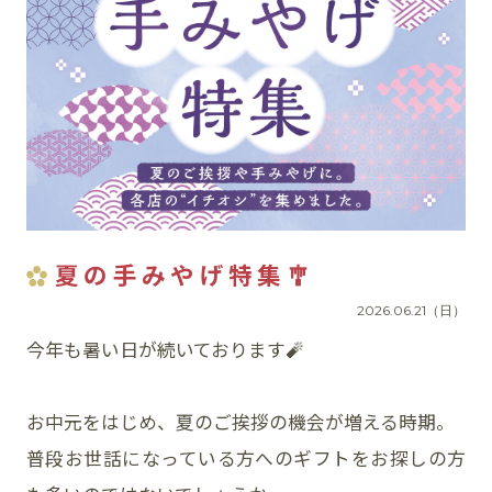
イベント
アクセス・パーキング
館内サービス
施設からのお知らせ
夏の
手みやげ
特集🎐
スタッフ募集
2026.06.21（日）
百番街くらぶ
今年も暑い日が続いております🧨
お中元をはじめ、夏のご挨拶の機会が増える時期。
普段お世話になっている方へのギフトをお探しの方