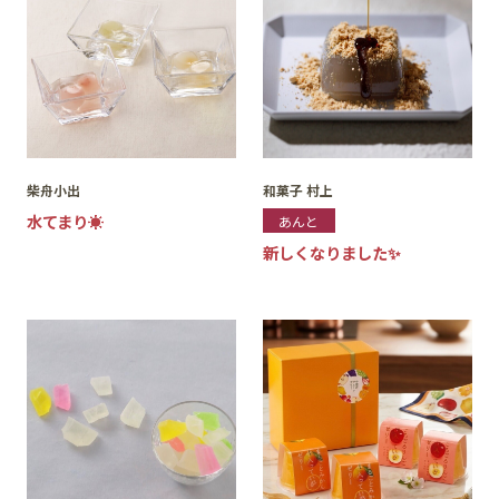
柴舟小出
和菓子 村上
水てまり☀️
あんと
新しくなりました✨