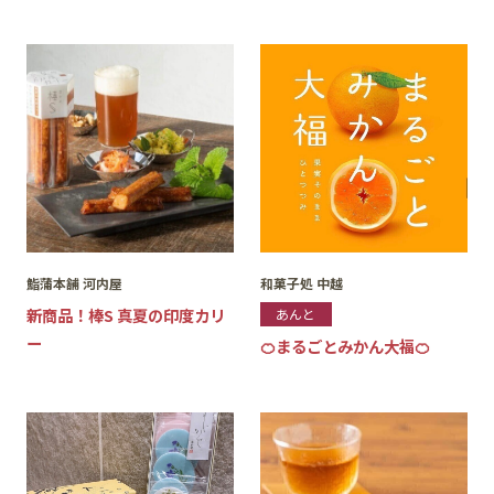
鮨蒲本舗 河内屋
和菓子処 中越
新商品！棒S 真夏の印度カリ
あんと
ー
🍊まるごとみかん大福🍊