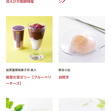
白えび万能調味塩
ン🖊️
加賀藩御用菓子司 森八
柴舟小出
能登の宝ゼリー【ブルーベリ
白桃🍑
ーチーズ】