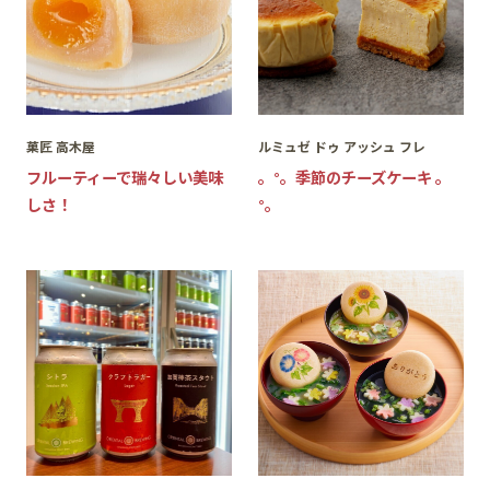
菓匠 高木屋
ルミュゼ ドゥ アッシュ フレ
フルーティーで瑞々しい美味
。°。季節のチーズケーキ 。
しさ！
°。