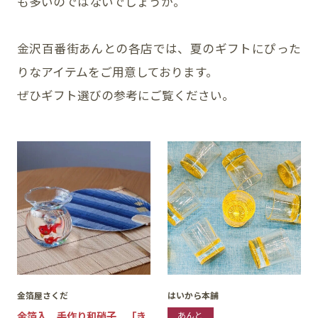
も多いのではないでしょうか。
金沢百番街あんとの各店では、夏のギフトにぴった
SNS
りなアイテムをご用意しております。
ぜひギフト選びの参考にご覧ください。
金箔屋さくだ
はいから本舗
金箔入 手作り和硝子 「き
あんと