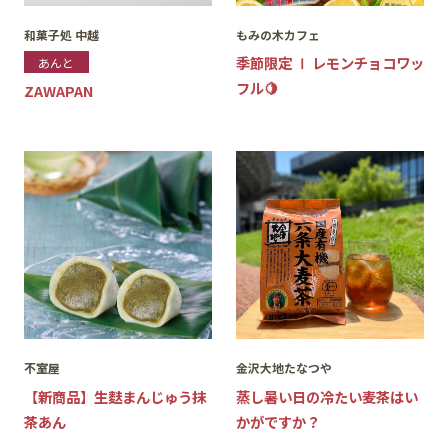
和菓子処 中越
もみの⽊カフェ
季節限定 Ⅰ レモンチョコワッ
あんと
フル🍋
ZAWAPAN
不室屋
金沢大地たなつや
【新商品】生麩まんじゅう抹
蒸し暑い日の冷たい麦茶はい
茶あん
かがですか？