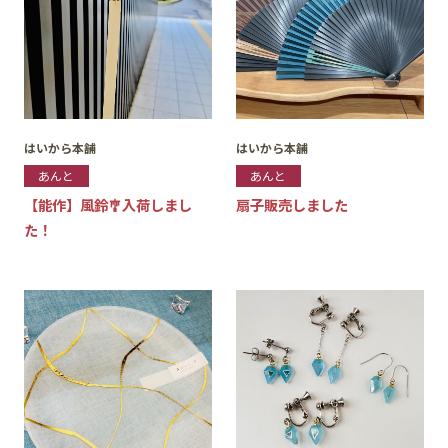
はいから本舗
はいから本舗
あんと
あんと
【能作】風鈴🎐入荷しまし
扇子販売しました
た！