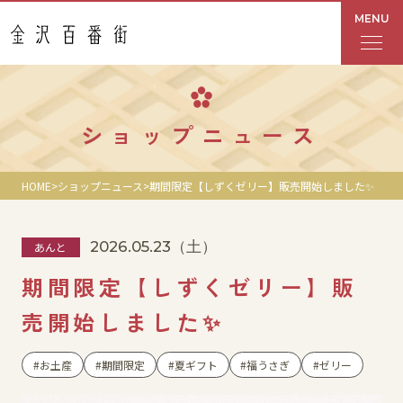
MENU
フロアガイド
ショップニュース
あんと
HOME
ショップニュース
期間限定【しずくゼリー】販売開始しました✨
Rinto
2026.05.23
（土）
あんと
あんと西
期間限定【しずくゼリー】販
ショップ検索
売開始しました✨
レストラン・カフェ
お土産
期間限定
夏ギフト
福うさぎ
ゼリー
ショップニュース