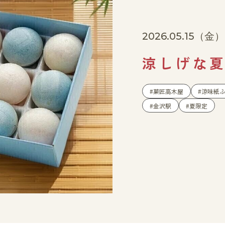
2026.05.15
（金）
涼しげな
菓匠高木屋
涼味紙
金沢駅
夏限定