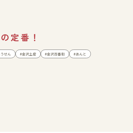
ショップニュース
イベント
夏の定番！
アクセス・パーキング
ふうせん
金沢土産
金沢百番街
あんと
館内サービス
施設からのお知らせ
スタッフ募集
百番街くらぶ