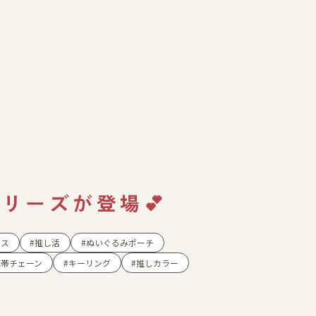
ショップニュース
イベント
アクセス・パーキング
館内サービス
）
施設からのお知らせ
シリーズが登場💕
スタッフ募集
イス
推し活
ぬいぐるみポーチ
百番街くらぶ
携帯チェーン
キーリング
推しカラー