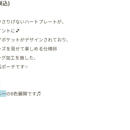
税込)
やさりげないハートプレートが、
ントに💕
アポケットがデザインされており、
ズを見せて楽しめる仕様🧸
ング加工を施した、
活ポーチです✨
、
ルー
の6色展開です♬