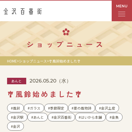
MENU
フロアガイド
ショップニュース
あんと
HOME
ショップニュース
🎐風鈴始めました🎐
Rinto
2026.05.20
（水）
あんと
あんと西
🎐風鈴始めました🎐
ショップ検索
風鈴
ガラス
季節限定
夏の風物詩
金沢土産
レストラン・カフェ
金沢駅
あんと
金沢百番街
はいから本舗
金魚
金沢
ショップニュース