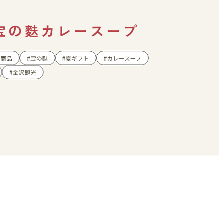
）
ショップニュース
️宝の麩カレースープ
イベント
め商品
宝の麩
夏ギフト
カレースープ
アクセス・パーキング
金沢観光
館内サービス
施設からのお知らせ
スタッフ募集
百番街くらぶ