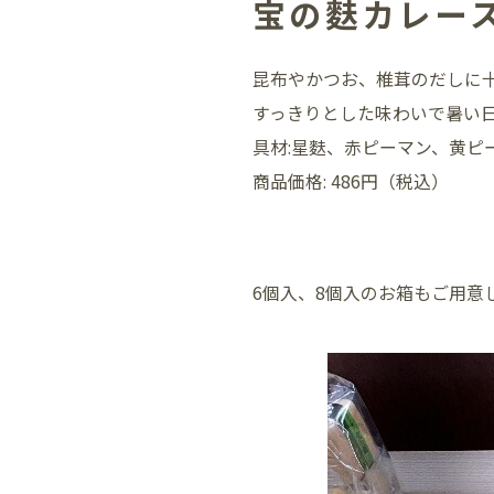
宝の麩カレー
昆布やかつお、椎茸のだしに十
すっきりとした味わいで暑い日
具材:星麩、赤ピーマン、黄ピ
商品価格: 486円（税込）
6個入、8個入のお箱もご用意