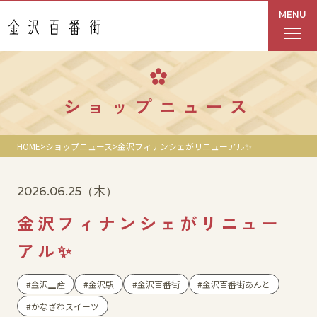
MENU
フロアガイド
ショップニュース
あんと
HOME
ショップニュース
金沢フィナンシェがリニューアル✨
Rinto
2026.06.25
（木）
あんと西
金沢フィナンシェがリニュー
ショップ検索
アル✨
レストラン・カフェ
金沢土産
金沢駅
金沢百番街
金沢百番街あんと
かなざわスイーツ
ショップニュース