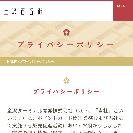
MENU
フロアガイド
プライバシーポリシー
あんと
HOME
プライバシーポリシー
Rinto
あんと西
プライバシーポリシー
ショップ検索
金沢ターミナル開発株式会社（以下、「当社」とい
レストラン・カフェ
います）は、ポイントカード関連業務および当社に
て実施する販売促進活動においてお預かりしました
ショップニュース
お客様の個人情報（以下、「個人情報」といいま