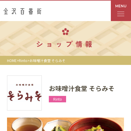
MENU
フロアガイド
ショップ情報
あんと
HOME
Rinto
お味噌汁食堂 そらみそ
Rinto
あんと西
お味噌汁食堂 そらみそ
ショップ検索
Rinto
レストラン・カフェ
ショップニュース