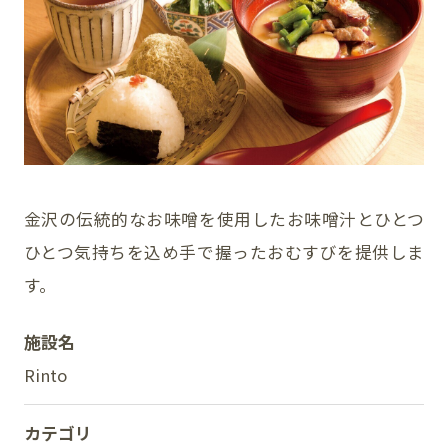
イベント
アクセス・パーキング
館内サービス
施設からのお知らせ
金沢の伝統的なお味噌を使用したお味噌汁とひとつ
ひとつ気持ちを込め手で握ったおむすびを提供しま
スタッフ募集
す。
百番街くらぶ
施設名
Rinto
カテゴリ