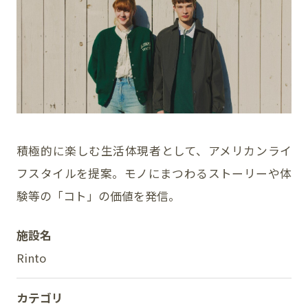
イベント
アクセス・パーキング
館内サービス
施設からのお知らせ
積極的に楽しむ生活体現者として、アメリカンライ
フスタイルを提案。モノにまつわるストーリーや体
スタッフ募集
験等の「コト」の価値を発信。
百番街くらぶ
施設名
Rinto
カテゴリ