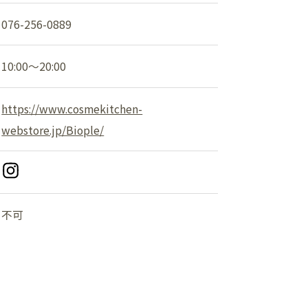
ショップニュース
076-256-0889
イベント
10:00～20:00
アクセス・パーキング
https://www.cosmekitchen-
館内サービス
webstore.jp/Biople/
施設からのお知らせ
スタッフ募集
不可
百番街くらぶ