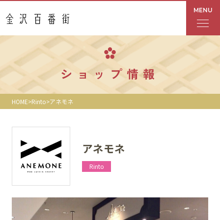
MENU
フロアガイド
ショップ情報
あんと
HOME
Rinto
アネモネ
Rinto
あんと西
アネモネ
ショップ検索
Rinto
レストラン・カフェ
ショップニュース