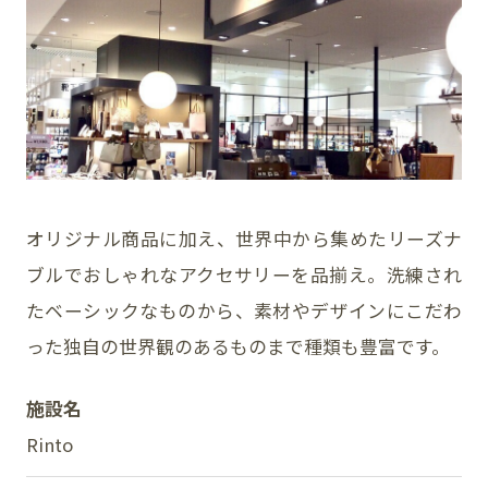
イベント
アクセス・パーキング
館内サービス
施設からのお知らせ
オリジナル商品に加え、世界中から集めたリーズナ
ブルでおしゃれなアクセサリーを品揃え。洗練され
スタッフ募集
たベーシックなものから、素材やデザインにこだわ
百番街くらぶ
った独自の世界観のあるものまで種類も豊富です。
施設名
Rinto