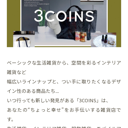
イベント
アクセス・パーキング
館内サービス
施設からのお知らせ
ベーシックな生活雑貨から、空間を彩るインテリア
雑貨など
スタッフ募集
幅広いラインナップと、つい手に取りたくなるデザ
百番街くらぶ
イン性のある商品たち...
いつ行っても新しい発見がある「3COINS」は、
あなたの“ちょっと幸せ”をお手伝いする雑貨店で
す。