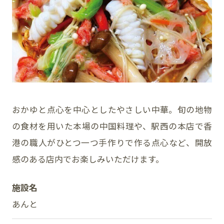
イベント
アクセス・パーキング
館内サービス
施設からのお知らせ
おかゆと点心を中心としたやさしい中華。旬の地物
の食材を用いた本場の中国料理や、駅西の本店で香
スタッフ募集
港の職人がひとつ一つ手作りで作る点心など、開放
百番街くらぶ
感のある店内でお楽しみいただけます。
施設名
あんと