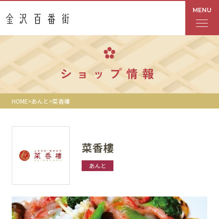
MENU
フロアガイド
ショップ情報
あんと
HOME
あんと
菜香樓
Rinto
あんと西
菜香樓
ショップ検索
あんと
レストラン・カフェ
ショップニュース