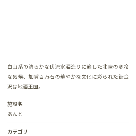
イベント
アクセス・パーキング
館内サービス
施設からのお知らせ
白山系の清らかな伏流水酒造りに適した北陸の寒冷
な気候、加賀百万石の華やかな文化に彩られた街金
スタッフ募集
沢は地酒王国。
百番街くらぶ
施設名
あんと
カテゴリ