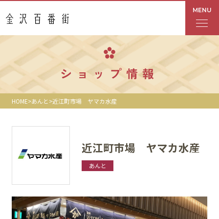
MENU
フロアガイド
ショップ情報
あんと
HOME
あんと
近江町市場 ヤマカ水産
Rinto
あんと西
近江町市場 ヤマカ水産
ショップ検索
あんと
レストラン・カフェ
ショップニュース