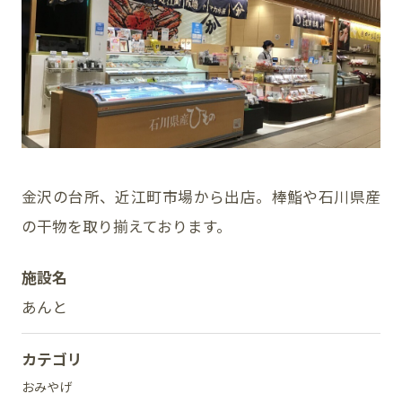
イベント
アクセス・パーキング
館内サービス
施設からのお知らせ
金沢の台所、近江町市場から出店。棒鮨や石川県産
の干物を取り揃えております。
スタッフ募集
施設名
百番街くらぶ
あんと
カテゴリ
おみやげ