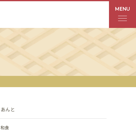
MENU
フロアガイド
あんと
Rinto
あんと西
ショップ検索
あんと
レストラン・カフェ
和食