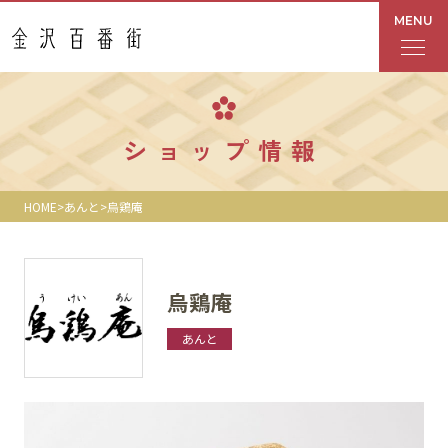
MENU
フロアガイド
ショップ情報
あんと
HOME
あんと
烏鶏庵
Rinto
あんと西
烏鶏庵
ショップ検索
あんと
レストラン・カフェ
ショップニュース