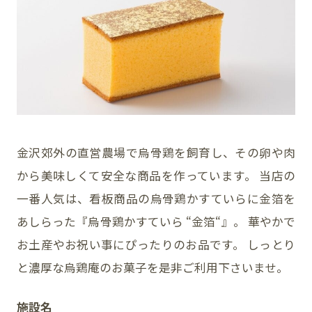
イベント
アクセス・パーキング
館内サービス
施設からのお知らせ
金沢郊外の直営農場で烏骨鶏を飼育し、その卵や肉
から美味しくて安全な商品を作っています。 当店の
スタッフ募集
一番人気は、看板商品の烏骨鶏かすていらに金箔を
百番街くらぶ
あしらった『烏骨鶏かすていら “金箔“』。 華やかで
お土産やお祝い事にぴったりのお品です。 しっとり
と濃厚な烏鶏庵のお菓子を是非ご利用下さいませ。
施設名