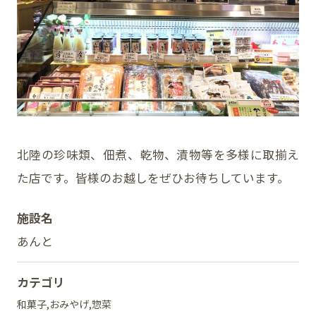
イベント
アクセス・パーキング
館内サービス
施設からのお知らせ
北陸の珍味類、佃煮、乾物、漬物等を多様に取揃え
た店です。皆様のお越しをぜひお待ちしています。
スタッフ募集
施設名
百番街くらぶ
あんと
カテゴリ
和菓子
おみやげ
惣菜