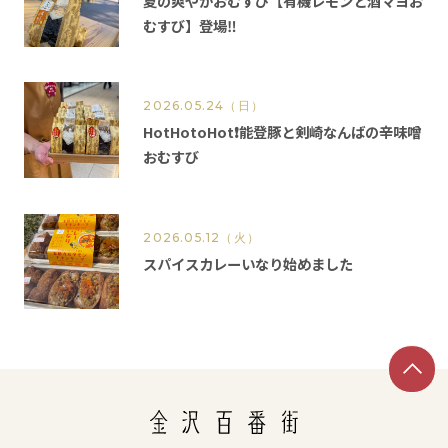
夏の爽やかおむすび【有機レモンと酒マヨお
むすび】登場‼️
2026.05.24
（日）
HotHotoHot❗️能登豚と剣崎なんばの辛味噌
おむすび
2026.05.12
（火）
スパイスカレーいなり始めました