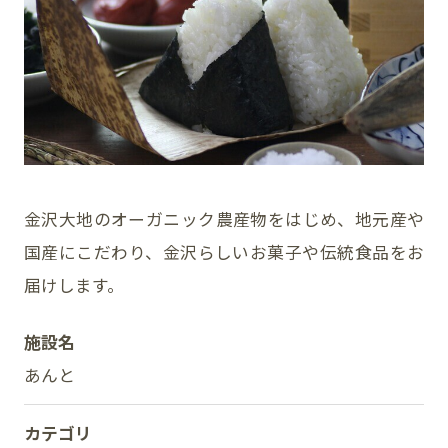
イベント
アクセス・パーキング
館内サービス
施設からのお知らせ
金沢大地のオーガニック農産物をはじめ、地元産や
国産にこだわり、金沢らしいお菓子や伝統食品をお
スタッフ募集
届けします。
百番街くらぶ
施設名
あんと
カテゴリ