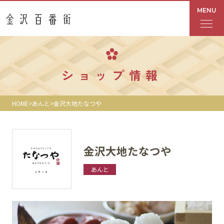
MENU
フロアガイド
ショップ情報
あんと
HOME
あんと
金沢大地たなつや
Rinto
あんと西
金沢大地たなつや
ショップ検索
あんと
レストラン・カフェ
ショップニュース