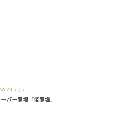
SNS
08.01
（土）
レーバー登場「能登塩」