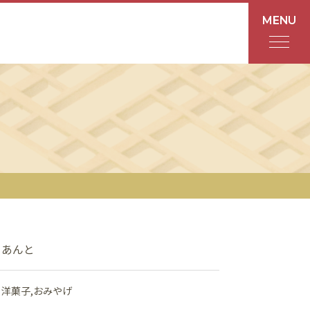
MENU
フロアガイド
あんと
Rinto
あんと西
ショップ検索
あんと
レストラン・カフェ
洋菓子
おみやげ