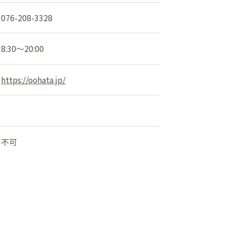
ショップニュース
076-208-3328
イベント
8:30～20:00
アクセス・パーキング
https://oohata.jp/
館内サービス
施設からのお知らせ
不可
スタッフ募集
百番街くらぶ