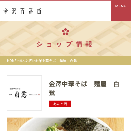
MENU
フロアガイド
ショップ情報
あんと
HOME
あんと西
金澤中華そば 麺屋 白鷺
Rinto
あんと西
金澤中華そば 麺屋 白
鷺
ショップ検索
あんと西
レストラン・カフェ
ショップニュース