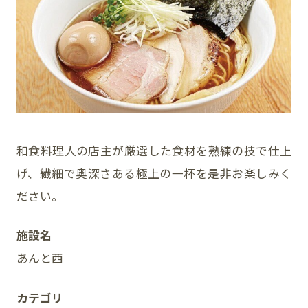
イベント
アクセス・パーキング
館内サービス
施設からのお知らせ
和食料理人の店主が厳選した食材を熟練の技で仕上
げ、繊細で奥深さある極上の一杯を是非お楽しみく
スタッフ募集
ださい。
百番街くらぶ
施設名
あんと西
カテゴリ