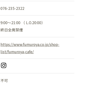
ショップニュース
076-235-2322
イベント
9:00～21:00 （ L.O.20:00）
終日全席禁煙
アクセス・パーキング
館内サービス
https://www.fumuroya.co.jp/shop-
list/fumuroya-cafe/
施設からのお知らせ
スタッフ募集
不可
百番街くらぶ