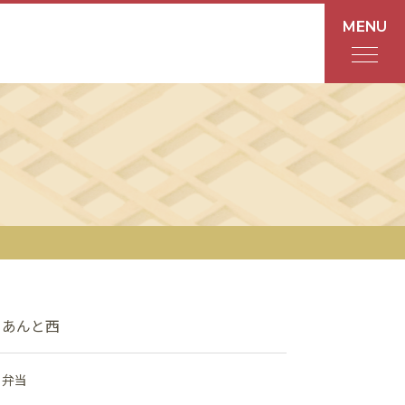
MENU
フロアガイド
あんと
Rinto
あんと西
ショップ検索
あんと西
レストラン・カフェ
弁当