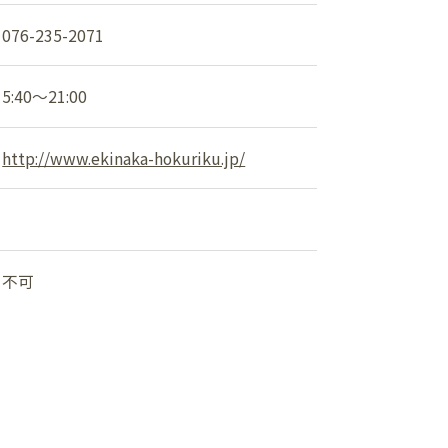
ショップニュース
076-235-2071
イベント
5:40～21:00
アクセス・パーキング
http://www.ekinaka-hokuriku.jp/
館内サービス
施設からのお知らせ
不可
スタッフ募集
百番街くらぶ