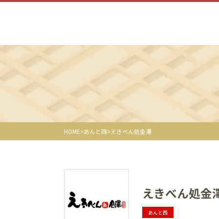
HOME
あんと西
えきべん処金澤
えきべん処金
あんと西