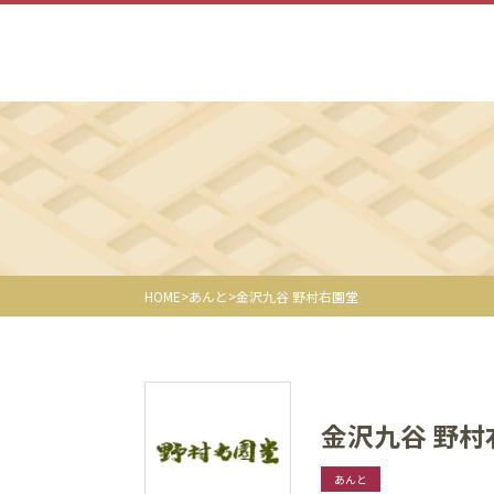
HOME
あんと
金沢九谷 野村右園堂
金沢九谷 野村
あんと