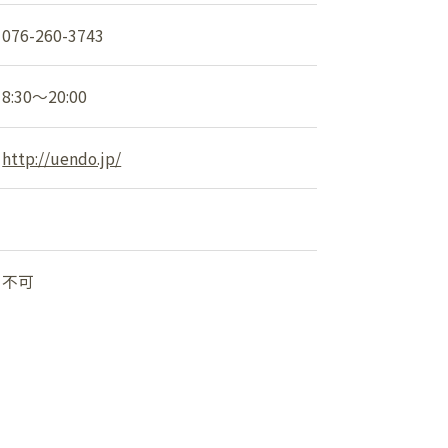
ショップニュース
076-260-3743
イベント
8:30～20:00
アクセス・パーキング
http://uendo.jp/
館内サービス
施設からのお知らせ
不可
スタッフ募集
百番街くらぶ