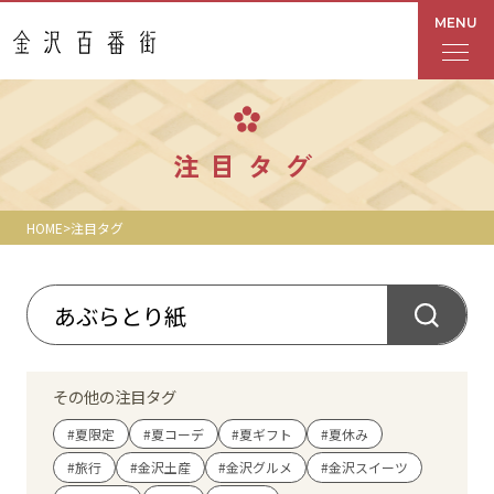
MENU
フロアガイド
注目タグ
あんと
HOME
注目タグ
Rinto
あんと西
ショップ検索
その他の注目タグ
レストラン・カフェ
#夏限定
#夏コーデ
#夏ギフト
#夏休み
#旅行
#金沢土産
#金沢グルメ
#金沢スイーツ
ショップニュース