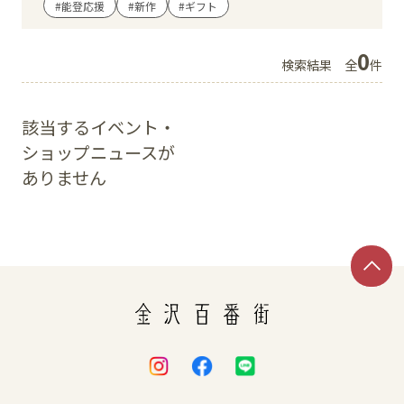
#能登応援
#新作
#ギフト
イベント
0
検索結果
全
件
アクセス・パーキング
該当するイベント・
館内サービス
ショップニュースが
ありません
施設からのお知らせ
スタッフ募集
百番街くらぶ