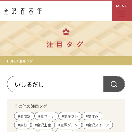
MENU
フロアガイド
注目タグ
あんと
HOME
注目タグ
Rinto
あんと西
ショップ検索
その他の注目タグ
レストラン・カフェ
#夏限定
#夏コーデ
#夏ギフト
#夏休み
#旅行
#金沢土産
#金沢グルメ
#金沢スイーツ
ショップニュース