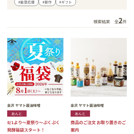
#能登応援
#新作
#ギフト
イベント
2
検索結果
全
件
アクセス・パーキング
館内サービス
施設からのお知らせ
スタッフ募集
百番街くらぶ
金沢 ヤマト醤油味噌
金沢 ヤマト醤油味噌
あんと
あんと
8/1より～夏祭り～ぷくぷく
商品のご注文 お取り置きのご
発酵福袋スタート！
案内