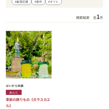
#能登応援
#新作
#ギフト
イベント
1
検索結果
全
件
アクセス・パーキング
館内サービス
施設からのお知らせ
スタッフ募集
百番街くらぶ
はいから本舗
あんと
季節の飾りもの《ガラスカエ
ル》