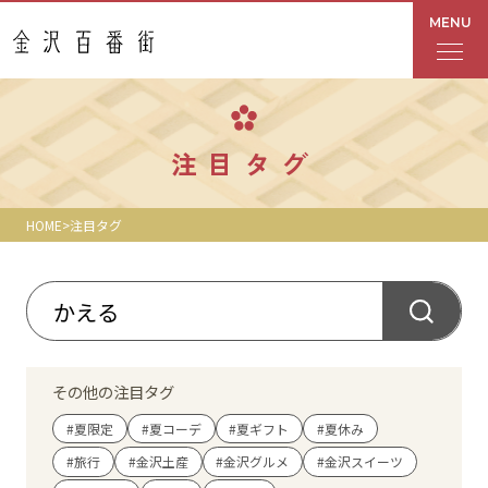
MENU
フロアガイド
注目タグ
あんと
HOME
注目タグ
Rinto
あんと西
ショップ検索
その他の注目タグ
レストラン・カフェ
#夏限定
#夏コーデ
#夏ギフト
#夏休み
#旅行
#金沢土産
#金沢グルメ
#金沢スイーツ
ショップニュース