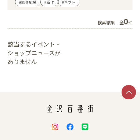
#能登応援
#新作
#ギフト
イベント
0
検索結果
全
件
アクセス・パーキング
該当するイベント・
館内サービス
ショップニュースが
ありません
施設からのお知らせ
スタッフ募集
百番街くらぶ