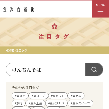
MENU
フロアガイド
注目タグ
あんと
HOME
注目タグ
Rinto
あんと西
ショップ検索
その他の注目タグ
レストラン・カフェ
#夏限定
#夏コーデ
#夏ギフト
#夏休み
#旅行
#金沢土産
#金沢グルメ
#金沢スイーツ
ショップニュース