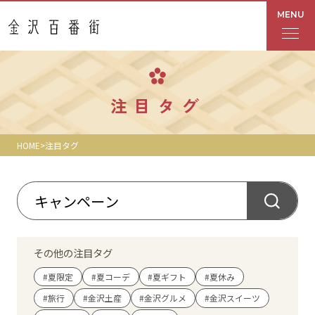
MENU
フロアガイド
注目タグ
あんと
HOME
注目タグ
Rinto
あんと西
ショップ検索
その他の注目タグ
レストラン・カフェ
#夏限定
#夏コーデ
#夏ギフト
#夏休み
#旅行
#金沢土産
#金沢グルメ
#金沢スイーツ
ショップニュース