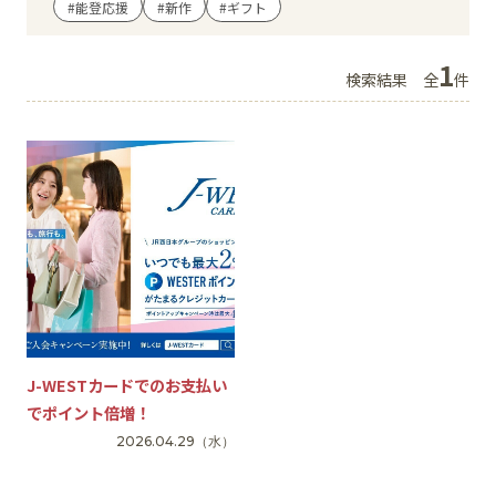
#能登応援
#新作
#ギフト
イベント
1
検索結果
全
件
アクセス・パーキング
館内サービス
施設からのお知らせ
スタッフ募集
百番街くらぶ
J-WESTカードでのお支払い
でポイント倍増！
2026.04.29
（水）