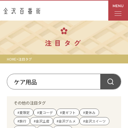
MENU
フロアガイド
注目タグ
あんと
HOME
注目タグ
Rinto
あんと西
ショップ検索
その他の注目タグ
レストラン・カフェ
#夏限定
#夏コーデ
#夏ギフト
#夏休み
#旅行
#金沢土産
#金沢グルメ
#金沢スイーツ
ショップニュース