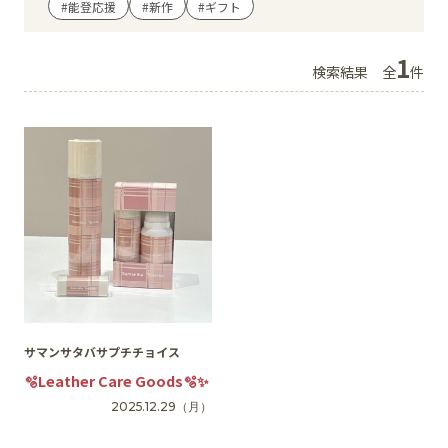
#能登応援
#新作
#ギフト
イベント
1
検索結果
全
件
アクセス・パーキング
館内サービス
施設からのお知らせ
スタッフ募集
百番街くらぶ
サマンサタバサプチチョイス
🫧Leather Care Goods🫧✨
2025.12.29
（月）