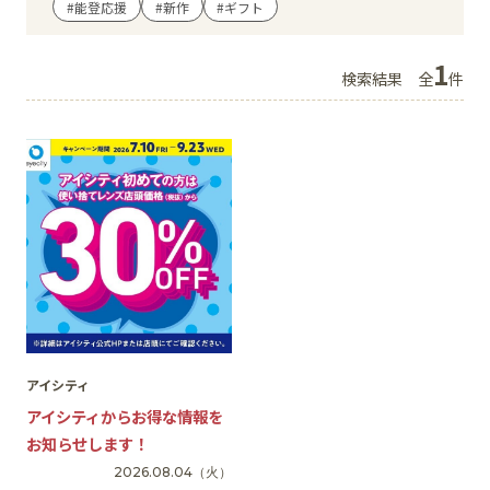
#能登応援
#新作
#ギフト
イベント
1
検索結果
全
件
アクセス・パーキング
館内サービス
施設からのお知らせ
スタッフ募集
百番街くらぶ
アイシティ
アイシティからお得な情報を
お知らせします！
2026.08.04
（火）