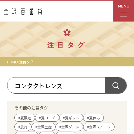
MENU
フロアガイド
注目タグ
あんと
HOME
注目タグ
Rinto
あんと西
ショップ検索
その他の注目タグ
レストラン・カフェ
#夏限定
#夏コーデ
#夏ギフト
#夏休み
#旅行
#金沢土産
#金沢グルメ
#金沢スイーツ
ショップニュース