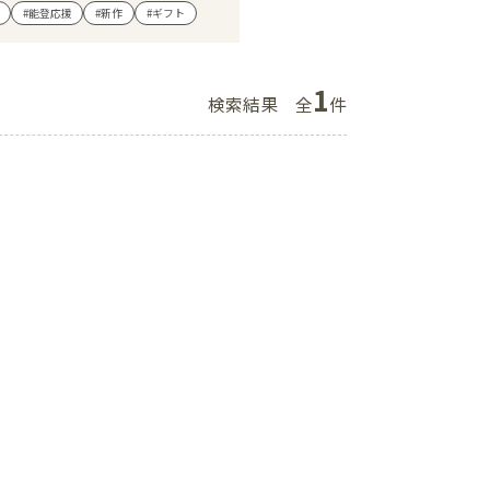
#能登応援
#新作
#ギフト
ショップニュース
イベント
1
検索結果
全
件
アクセス・パーキング
館内サービス
施設からのお知らせ
スタッフ募集
百番街くらぶ