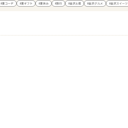
#夏コーデ
#夏ギフト
#夏休み
#旅行
#金沢土産
#金沢グルメ
#金沢スイーツ