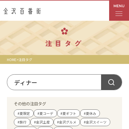
MENU
フロアガイド
注目タグ
あんと
HOME
注目タグ
Rinto
あんと西
ショップ検索
その他の注目タグ
レストラン・カフェ
#夏限定
#夏コーデ
#夏ギフト
#夏休み
#旅行
#金沢土産
#金沢グルメ
#金沢スイーツ
ショップニュース