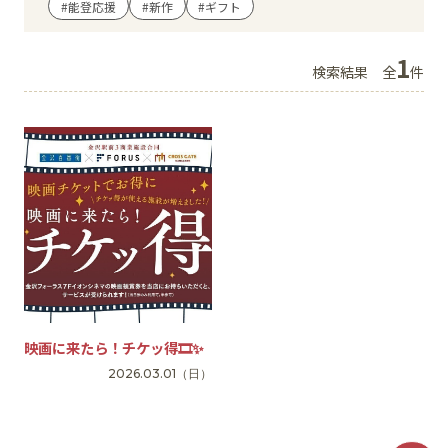
#能登応援
#新作
#ギフト
イベント
1
検索結果
全
件
アクセス・パーキング
館内サービス
施設からのお知らせ
スタッフ募集
百番街くらぶ
映画に来たら！チケッ得🎞✨
2026.03.01
（日）