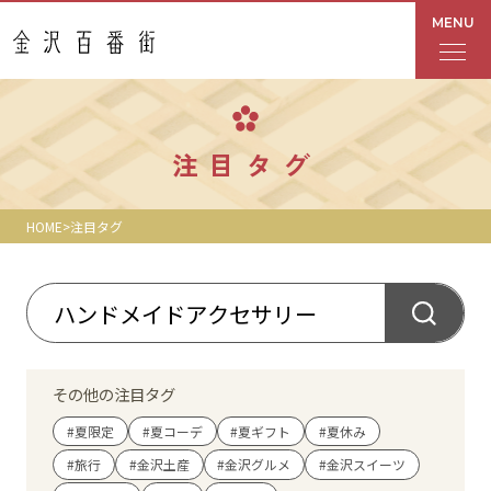
MENU
フロアガイド
注目タグ
あんと
HOME
注目タグ
Rinto
あんと西
ショップ検索
その他の注目タグ
レストラン・カフェ
#夏限定
#夏コーデ
#夏ギフト
#夏休み
#旅行
#金沢土産
#金沢グルメ
#金沢スイーツ
ショップニュース