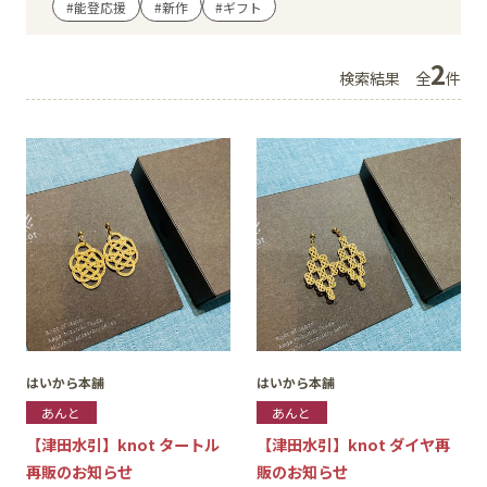
#能登応援
#新作
#ギフト
イベント
2
検索結果
全
件
アクセス・パーキング
館内サービス
施設からのお知らせ
スタッフ募集
百番街くらぶ
はいから本舗
はいから本舗
あんと
あんと
【津田水引】knot タートル
【津田水引】knot ダイヤ再
再販のお知らせ
販のお知らせ