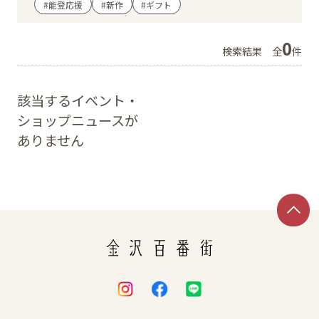
#能登応援
#新作
#ギフト
イベント
0
検索結果
全
件
アクセス・パーキング
該当するイベント・
館内サービス
ショップニュースが
ありません
施設からのお知らせ
スタッフ募集
百番街くらぶ