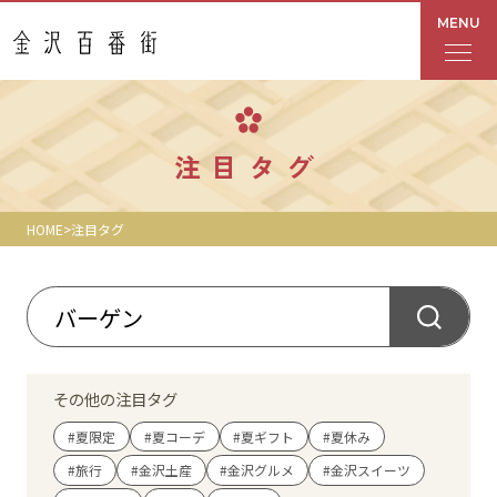
MENU
フロアガイド
注目タグ
あんと
HOME
注目タグ
Rinto
あんと西
ショップ検索
その他の注目タグ
レストラン・カフェ
#夏限定
#夏コーデ
#夏ギフト
#夏休み
#旅行
#金沢土産
#金沢グルメ
#金沢スイーツ
ショップニュース