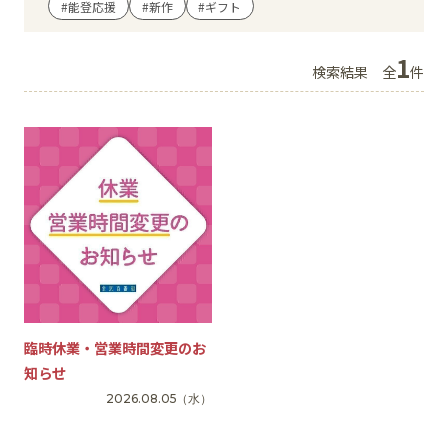
#能登応援
#新作
#ギフト
イベント
1
検索結果
全
件
アクセス・パーキング
館内サービス
施設からのお知らせ
スタッフ募集
百番街くらぶ
臨時休業・営業時間変更のお
知らせ
2026.08.05
（水）