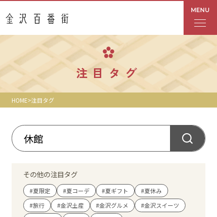
MENU
フロアガイド
注目タグ
あんと
HOME
注目タグ
Rinto
あんと西
ショップ検索
その他の注目タグ
レストラン・カフェ
#夏限定
#夏コーデ
#夏ギフト
#夏休み
#旅行
#金沢土産
#金沢グルメ
#金沢スイーツ
ショップニュース