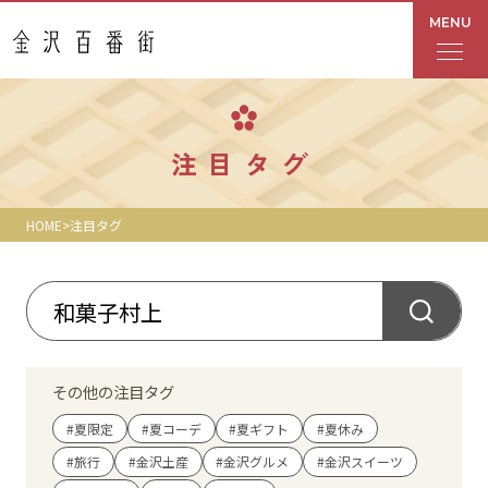
MENU
フロアガイド
注目タグ
あんと
HOME
注目タグ
Rinto
あんと西
ショップ検索
その他の注目タグ
レストラン・カフェ
#夏限定
#夏コーデ
#夏ギフト
#夏休み
#旅行
#金沢土産
#金沢グルメ
#金沢スイーツ
ショップニュース