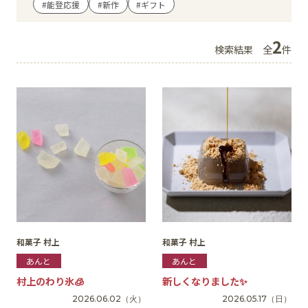
#能登応援
#新作
#ギフト
イベント
2
検索結果
全
件
アクセス・パーキング
館内サービス
施設からのお知らせ
スタッフ募集
百番街くらぶ
和菓子 村上
和菓子 村上
あんと
あんと
村上のわり氷🧊
新しくなりました✨
2026.06.02
（火）
2026.05.17
（日）