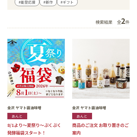
#能登応援
#新作
#ギフト
イベント
2
検索結果
全
件
アクセス・パーキング
館内サービス
施設からのお知らせ
スタッフ募集
百番街くらぶ
金沢 ヤマト醤油味噌
金沢 ヤマト醤油味噌
あんと
あんと
8/1より～夏祭り～ぷくぷく
商品のご注文 お取り置きのご
発酵福袋スタート！
案内