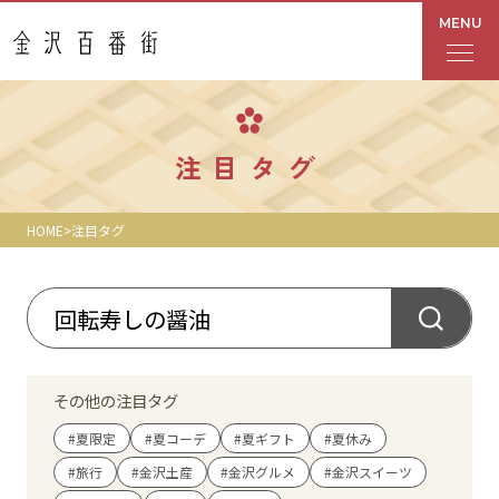
MENU
フロアガイド
注目タグ
あんと
HOME
注目タグ
Rinto
あんと西
ショップ検索
その他の注目タグ
レストラン・カフェ
#夏限定
#夏コーデ
#夏ギフト
#夏休み
#旅行
#金沢土産
#金沢グルメ
#金沢スイーツ
ショップニュース