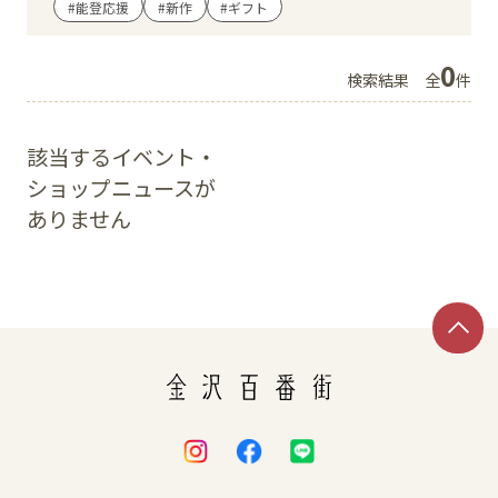
#能登応援
#新作
#ギフト
イベント
0
検索結果
全
件
アクセス・パーキング
該当するイベント・
館内サービス
ショップニュースが
ありません
施設からのお知らせ
スタッフ募集
百番街くらぶ