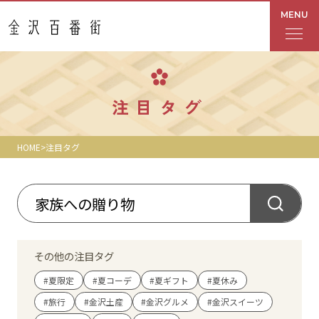
MENU
フロアガイド
注目タグ
あんと
HOME
注目タグ
Rinto
あんと西
ショップ検索
その他の注目タグ
レストラン・カフェ
#夏限定
#夏コーデ
#夏ギフト
#夏休み
#旅行
#金沢土産
#金沢グルメ
#金沢スイーツ
ショップニュース