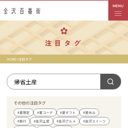
MENU
フロアガイド
注目タグ
あんと
HOME
注目タグ
Rinto
あんと西
ショップ検索
その他の注目タグ
レストラン・カフェ
#夏限定
#夏コーデ
#夏ギフト
#夏休み
#旅行
#金沢土産
#金沢グルメ
#金沢スイーツ
ショップニュース