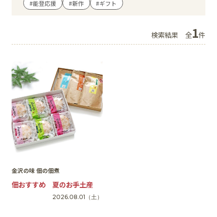
#能登応援
#新作
#ギフト
イベント
1
検索結果
全
件
アクセス・パーキング
館内サービス
施設からのお知らせ
スタッフ募集
百番街くらぶ
金沢の味 佃の佃煮
佃おすすめ 夏のお手土産
2026.08.01
（土）