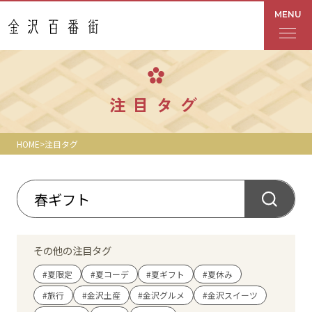
MENU
フロアガイド
注目タグ
あんと
HOME
注目タグ
Rinto
あんと西
ショップ検索
その他の注目タグ
レストラン・カフェ
#夏限定
#夏コーデ
#夏ギフト
#夏休み
#旅行
#金沢土産
#金沢グルメ
#金沢スイーツ
ショップニュース