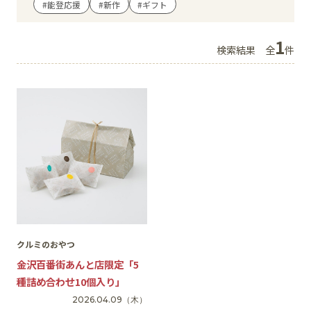
#能登応援
#新作
#ギフト
イベント
1
検索結果
全
件
アクセス・パーキング
館内サービス
施設からのお知らせ
スタッフ募集
百番街くらぶ
クルミのおやつ
金沢百番街あんと店限定「5
種詰め合わせ10個入り」
2026.04.09
（木）