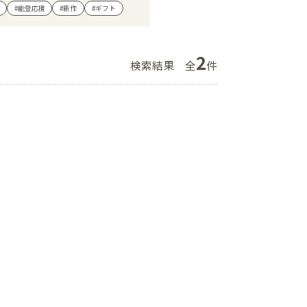
#能登応援
#新作
#ギフト
ショップニュース
イベント
2
検索結果
全
件
アクセス・パーキング
館内サービス
施設からのお知らせ
スタッフ募集
百番街くらぶ