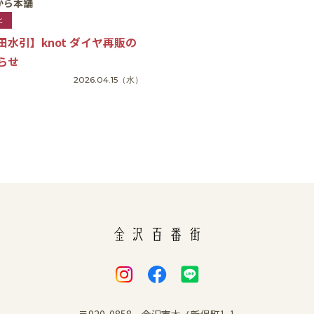
から本舗
と
田水引】knot ダイヤ再販の
らせ
2026.04.15
（水）
〒920-0858 金沢市木ノ新保町1-1