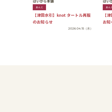
はいから本舗
はい
あんと
あん
【津田水引】knot タートル再販
【津
のお知らせ
お知
2026.04.15
（水）