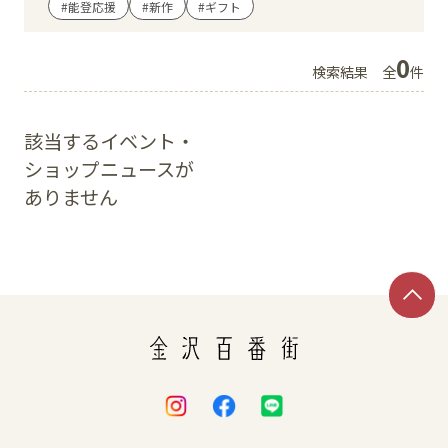
#能登応援
#新作
#ギフト
イベント
0
検索結果
全
件
アクセス・パーキング
該当するイベント・
館内サービス
ショップニュースが
ありません
施設からのお知らせ
スタッフ募集
百番街くらぶ