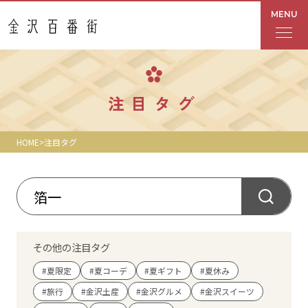
MENU
フロアガイド
注目タグ
あんと
HOME
注目タグ
Rinto
あんと西
ショップ検索
その他の注目タグ
レストラン・カフェ
#夏限定
#夏コーデ
#夏ギフト
#夏休み
#旅行
#金沢土産
#金沢グルメ
#金沢スイーツ
ショップニュース