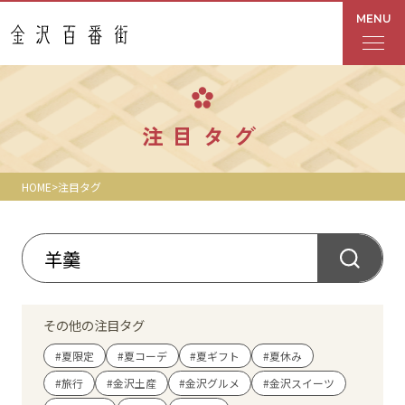
MENU
フロアガイド
注目タグ
あんと
HOME
注目タグ
Rinto
あんと西
ショップ検索
その他の注目タグ
レストラン・カフェ
#夏限定
#夏コーデ
#夏ギフト
#夏休み
#旅行
#金沢土産
#金沢グルメ
#金沢スイーツ
ショップニュース