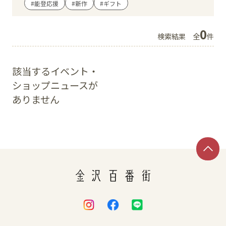
#能登応援
#新作
#ギフト
イベント
0
検索結果
全
件
アクセス・パーキング
該当するイベント・
館内サービス
ショップニュースが
ありません
施設からのお知らせ
スタッフ募集
百番街くらぶ