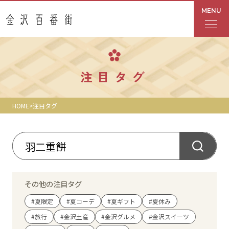
MENU
フロアガイド
注目タグ
あんと
HOME
注目タグ
Rinto
あんと西
ショップ検索
その他の注目タグ
レストラン・カフェ
#夏限定
#夏コーデ
#夏ギフト
#夏休み
#旅行
#金沢土産
#金沢グルメ
#金沢スイーツ
ショップニュース