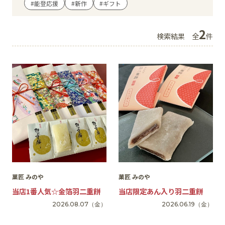
#能登応援
#新作
#ギフト
イベント
2
検索結果
全
件
アクセス・パーキング
館内サービス
施設からのお知らせ
スタッフ募集
百番街くらぶ
菓匠 みのや
菓匠 みのや
当店1番人気☆金箔羽二重餅
当店限定あん入り羽二重餅
2026.08.07
（金）
2026.06.19
（金）