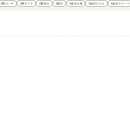
#夏コーデ
#夏ギフト
#夏休み
#旅行
#金沢土産
#金沢グルメ
#金沢スイーツ