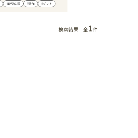
#能登応援
#新作
#ギフト
ショップニュース
イベント
1
検索結果
全
件
アクセス・パーキング
館内サービス
施設からのお知らせ
スタッフ募集
百番街くらぶ