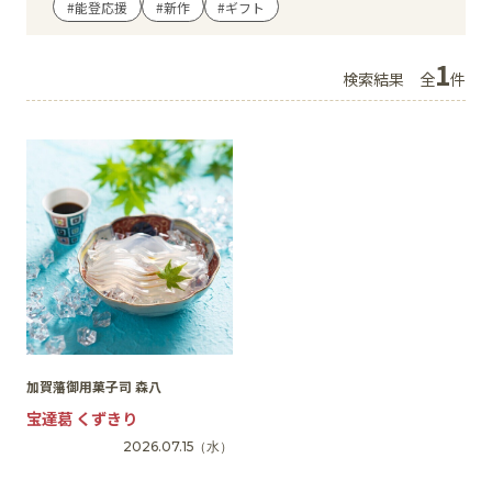
#能登応援
#新作
#ギフト
イベント
1
検索結果
全
件
アクセス・パーキング
館内サービス
施設からのお知らせ
スタッフ募集
百番街くらぶ
加賀藩御用菓子司 森八
宝達葛 くずきり
2026.07.15
（水）