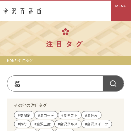
MENU
フロアガイド
注目タグ
あんと
HOME
注目タグ
Rinto
あんと西
ショップ検索
その他の注目タグ
レストラン・カフェ
#夏限定
#夏コーデ
#夏ギフト
#夏休み
#旅行
#金沢土産
#金沢グルメ
#金沢スイーツ
ショップニュース