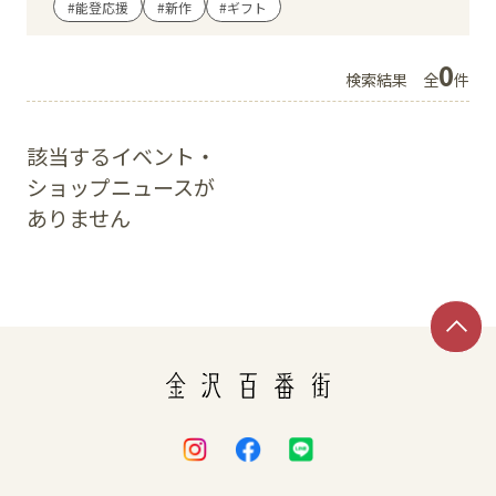
#能登応援
#新作
#ギフト
イベント
0
検索結果
全
件
アクセス・パーキング
該当するイベント・
館内サービス
ショップニュースが
ありません
施設からのお知らせ
スタッフ募集
百番街くらぶ