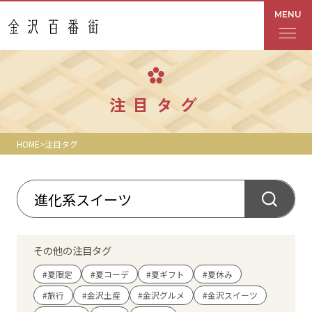
MENU
フロアガイド
注目タグ
あんと
HOME
注目タグ
Rinto
あんと西
ショップ検索
その他の注目タグ
レストラン・カフェ
#夏限定
#夏コーデ
#夏ギフト
#夏休み
#旅行
#金沢土産
#金沢グルメ
#金沢スイーツ
ショップニュース