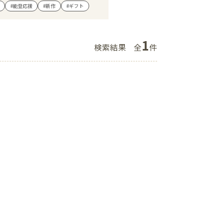
#能登応援
#新作
#ギフト
ショップニュース
イベント
1
検索結果
全
件
アクセス・パーキング
館内サービス
施設からのお知らせ
スタッフ募集
百番街くらぶ