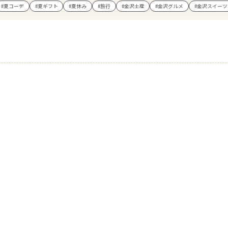
#夏コーデ
#夏ギフト
#夏休み
#旅行
#金沢土産
#金沢グルメ
#金沢スイーツ